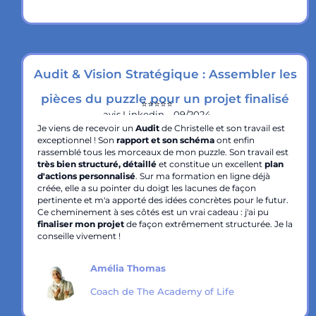
Audit & Vision Stratégique : Assembler les
pièces du puzzle pour un projet finalisé
⭐️⭐️⭐️⭐️⭐️
avis Linkedin – 09/2024
Je viens de recevoir un
Audit
de Christelle et son travail est
exceptionnel ! Son
rapport et son schéma
ont enfin
rassemblé tous les morceaux de mon puzzle. Son travail est
très bien structuré, détaillé
et constitue un excellent
plan
d'actions personnalisé
. Sur ma formation en ligne déjà
créée, elle a su pointer du doigt les lacunes de façon
pertinente et m'a apporté des idées concrètes pour le futur.
Ce cheminement à ses côtés est un vrai cadeau : j'ai pu
finaliser mon projet
de façon extrêmement structurée. Je la
conseille vivement !
Amélia Thomas
Coach de The Academy of Life