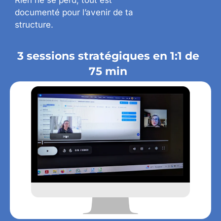
Rien ne se perd, tout est
documenté pour l’avenir de ta
structure.
3 sessions stratégiques en 1:1 de
75 min