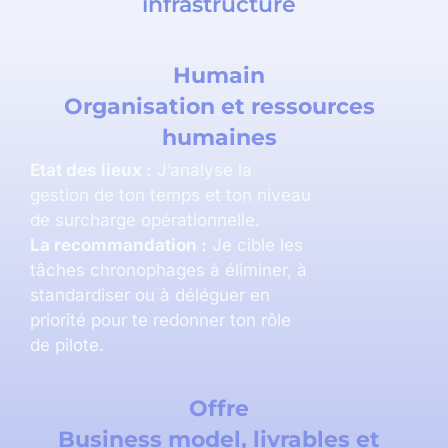
infrastructure
Humain
Organisation et ressources
humaines
Etat des lieux :
J’analyse la
gestion de ton temps et ton niveau
de surcharge opérationnelle.
La recommandation :
Je cible les
tâches chronophages à éliminer, à
standardiser ou à déléguer en
priorité pour te redonner ton rôle
de pilote.
Offre
Business model, livrables et