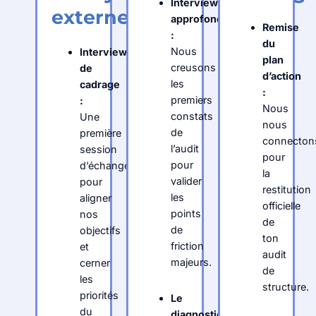
Interview
externe
approfondie
Remise
:
du
Nous
Interview
plan
creusons
de
d’action
les
cadrage
:
premiers
:
Nous
constats
Une
nous
de
première
connecton
l’audit
session
pour
pour
d’échange
la
valider
pour
restitution
les
aligner
officielle
points
nos
de
de
objectifs
ton
friction
et
audit
majeurs.
cerner
de
les
structure.
priorités
Le
du
diagnostic