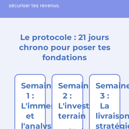
sécuriser tes revenus.
Le protocole : 21 jours
chrono pour poser tes
fondations
Semaine
Semaine
Semain
1 :
2 :
3 :
L'immersion
L'investigation
La
et
terrain
livraiso
l'analyse
stratég