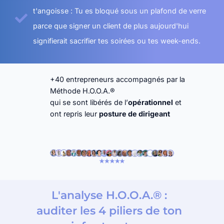
t'angoisse : Tu es bloqué sous un plafond de verre
parce que signer un client de plus aujourd'hui
signifierait sacrifier tes soirées ou tes week-ends.
+40 entrepreneurs accompagnés par la
Méthode H.O.O.A.®
qui se sont libérés de l’
opérationnel
et
ont repris leur
posture de dirigeant
L'analyse H.O.O.A.® :
auditer les 4 piliers de ton