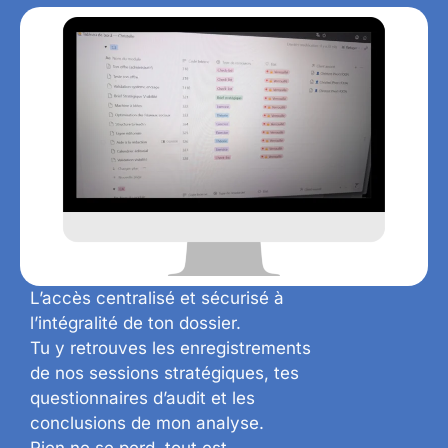
L’accès centralisé et sécurisé à
l’intégralité de ton dossier.
Tu y retrouves les enregistrements
de nos sessions stratégiques, tes
questionnaires d’audit et les
conclusions de mon analyse.