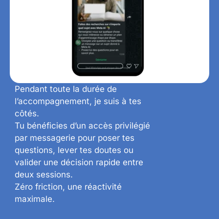
Pendant toute la durée de
l’accompagnement, je suis à tes
côtés.
Tu bénéficies d’un accès privilégié
par messagerie pour poser tes
questions, lever tes doutes ou
valider une décision rapide entre
deux sessions.
Zéro friction, une réactivité
maximale.