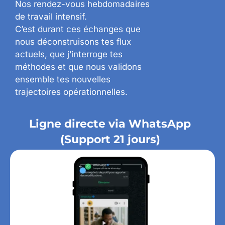
Nos rendez-vous hebdomadaires
de travail intensif.
C’est durant ces échanges que
nous déconstruisons tes flux
actuels, que j’interroge tes
méthodes et que nous validons
ensemble tes nouvelles
trajectoires opérationnelles.
Ligne directe via WhatsApp
(Support 21 jours)