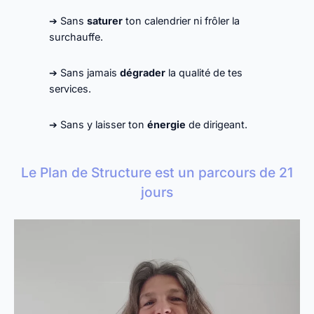
➔
Sans
saturer
ton calendrier ni frôler la
surchauffe.
➔
Sans jamais
dégrader
la qualité de tes
services.
➔
Sans y laisser ton
énergie
de dirigeant.
Le Plan de Structure est un parcours de 21
jours