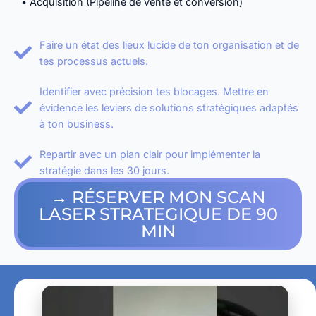
• Acquisition (Pipeline de vente et conversion)
Faire un état des lieux lucide de ton organisation et de
tes processus actuels.
Identifier avec précision tes blocages. Mettre en
évidence les leviers de solutions stratégiques adaptés
à ton business.
Repartir avec un plan clair pour implémenter la
stratégie dans les 30 jours.
→ RÉSERVER MON SCAN
LASER STRATEGIQUE DE 90
MIN