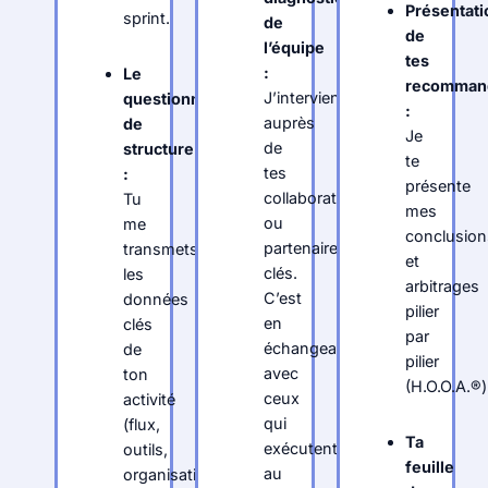
Présentati
sprint.
de
de
l’équipe
tes
:
Le
recommand
J’interviens
questionnaire
:
auprès
de
Je
de
structure
te
tes
:
présente
collaborateurs
Tu
mes
ou
me
conclusion
partenaires
transmets
et
clés.
les
arbitrages
C’est
données
pilier
en
clés
par
échangeant
de
pilier
avec
ton
(H.O.O.A.®)
ceux
activité
qui
(flux,
Ta
exécutent
outils,
feuille
au
organisation).