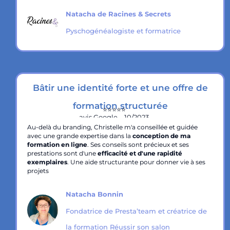
Natacha de Racines & Secrets
Pyschogénéalogiste et formatrice
Bâtir une identité forte et une offre de
formation structurée
⭐️⭐️⭐️⭐️⭐️
avis Google – 10/2023
Au-delà du branding, Christelle m'a conseillée et guidée
avec une grande expertise dans la
conception de ma
formation en ligne
. Ses conseils sont précieux et ses
prestations sont d'une
efficacité et d'une rapidité
exemplaires
. Une aide structurante pour donner vie à ses
projets
Natacha Bonnin
Fondatrice de Presta’team et créatrice de
la formation Réussir son salon