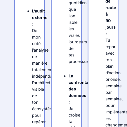
de
quotidien
route
que
L’audit
à
l’on
externe
90
isole
:
jours
les
De
:
vraies
mon
Tu
lourdeurs
côté,
repars
de
j’analyse
avec
tes
de
ton
processus.
manière
plan
totalement
d’action
La
indépendante
priorisé,
confrontation
l’architecture
semaine
des
visible
par
données
de
semaine,
:
ton
pour
Je
écosystème
implément
croise
pour
les
ta
repérer
changeme