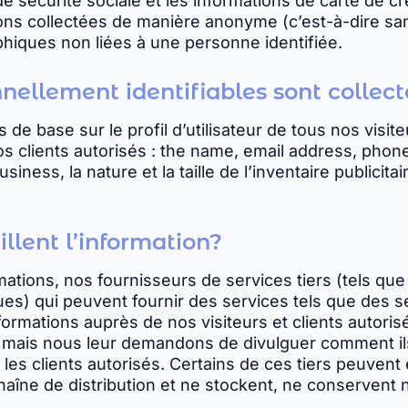
 de sécurité sociale et les informations de carte de 
ions collectées de manière anonyme (c’est-à-dire sans 
phiques non liées à une personne identifiée.
nellement identifiables sont collec
de base sur le profil d’utilisateur de tous nos visit
 clients autorisés : the name, email address, phone
iness, la nature et la taille de l’inventaire publicitai
llent l’information?
mations, nos fournisseurs de services tiers (tels que 
) qui peuvent fournir des services tels que des se
ormations auprès de nos visiteurs et clients autori
s, mais nous leur demandons de divulguer comment ils
et les clients autorisés. Certains de ces tiers peuvent
îne de distribution et ne stockent, ne conservent ni 