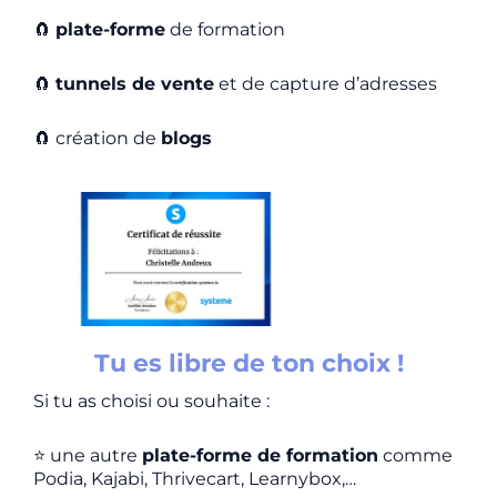
🧲
plate-forme
de formation
🧲
tunnels de vente
et de capture d’adresses
🧲
création de
blog
s
Tu es libre de ton choix !
Si tu as choisi ou souhaite :
⭐️
une autre
plate-forme de formation
comme
Podia, Kajabi, Thrivecart, Learnybox,…