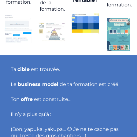
rentable
!
formation.
de la
formation.
formation.
Ta
cible
est trouvée.
Le
business model
de ta formation est créé.
Ton
offre
est construite…
Il n’y a plus qu’à :
(Bon, yapuka, yakupa…
Je ne te cache pas
😉
qu’il reste des gros chantiers….)