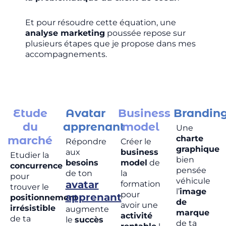
Et pour résoudre cette équation, une
analyse marketing
poussée repose sur
plusieurs étapes que je propose dans mes
accompagnements.
Etude
Avatar
Business
Brandin
du
apprenant
model
Une
marché
charte
Répondre
Créer le
graphique
aux
business
Etudier la
bien
besoins
model
de
concurrence
pensée
de ton
la
pour
véhicule
avatar
formation
trouver le
l’
image
pour
apprenant
positionnement
de
avoir une
irrésistible
augmente
marque
activité
de ta
le
succès
de ta