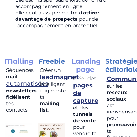
accompagnement en ligne.
Elle peut aussi permettre d’
attirer
davantage de prospects
pour de
l’accompagnement en présentiel.
Mailing
Freebie
Landing
Stratégi
page
éditorial
Séquences
Créer un
leadmagnet
mail
Communi
Créer des
automatisées
,
intelligent
pages
sur les
n
ewsletter
s
augmente
de
réseaux
fidélisent
ta
sociaux
capture
tes
mailing
est
et des
contacts.
list
.
indispensab
tunnels
pour
de vente
promouvoir
pour
ta
vendre ta