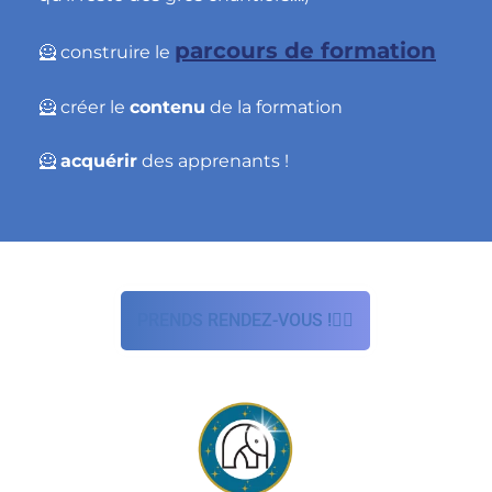
parcours de formation
🦸
construire le
🦸
créer le
contenu
de la formation
🦸
acquérir
des apprenants !
PRENDS RENDEZ-VOUS !🦸‍♀️